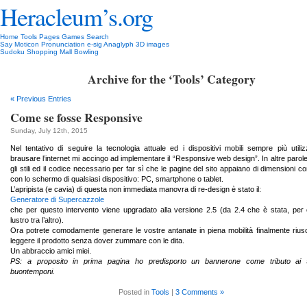
Heracleum’s.org
Home
Tools
Pages
Games
Search
Say Moticon
Pronunciation
e-sig
Anaglyph 3D images
Sudoku
Shopping Mall Bowling
Archive for the ‘Tools’ Category
« Previous Entries
Come se fosse Responsive
Sunday, July 12th, 2015
Nel tentativo di seguire la tecnologia attuale ed i dispositivi mobili sempre più utiliz
brausare l’internet mi accingo ad implementare il “Responsive web design”. In altre parole
gli stili ed il codice necessario per far sì che le pagine del sito appaiano di dimensioni co
con lo schermo di qualsiasi dispositivo: PC, smartphone o tablet.
L’apripista (e cavia) di questa non immediata manovra di re-design è stato il:
Generatore di Supercazzole
che per questo intervento viene upgradato alla versione 2.5 (da 2.4 che è stata, per 
lustro tra l’altro).
Ora potrete comodamente generare le vostre antanate in piena mobilità finalmente riu
leggere il prodotto senza dover zummare con le dita.
Un abbraccio amici miei.
PS: a proposito in prima pagina ho predisporto un bannerone come tributo ai 5
buontemponi.
Posted in
Tools
|
3 Comments »