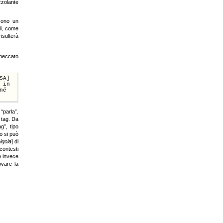
zzolante
cono un
ali, come
isulterà
 peccato
SA]
 in
né
“parla”.
 tag. Da
g”, tipo
o si può
pigola
] di
contesti
e invece
ovare la