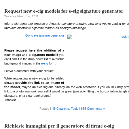
Request new e-cig models for e-sig signature generator
Tuesday, March 1st, 2011
Info:
e-sig generator creates a dynamic signature showing how long you’re vaping for 
favourite electronic cigarette models as background image.
Go to
e-sig
nature generator
Please request here the addition of a
new image and e-cigarette model
if you
can’t find it in the drop-down list of available
background images in the
e-sig form
.
Leave a comment with your request.
While requesting a new e-cig to be added
please provide the link to an image of
the model
, maybe an existing one already on the web otherwise if you could kindly pro
link to a photo you took yourself it would be great (possibly fitting the horizontal rectangle 
signature, on a clear background).
Thanks!
Posted in
E-Cigarette
,
Tools
|
665 Comments »
Richieste immagini per il generatore di firme e-sig