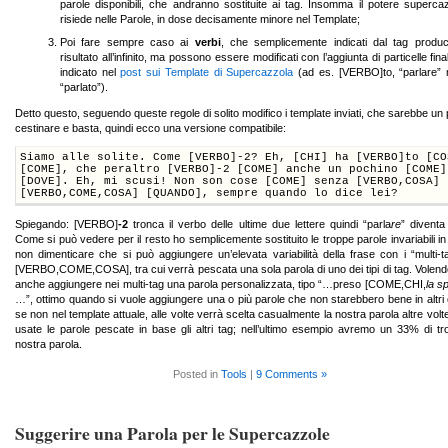
parole disponibili, che andranno sostituite ai tag. Insomma il potere superca
risiede nelle Parole, in dose decisamente minore nel Template;
Poi fare sempre caso ai
verbi
, che semplicemente indicati dal tag produ
risultato all’infinito, ma possono essere modificati con l’aggiunta di particelle fin
indicato nel
post sui Template di Supercazzola
(ad es. [VERBO]to, “parlare” r
“parlato”).
Detto questo, seguendo queste regole di solito modifico i template inviati, che sarebbe un
cestinare e basta, quindi ecco una versione compatibile:
Siamo alle solite. Come [VERBO]-2? Eh, [CHI] ha [VERBO]to [CO
[COME], che peraltro [VERBO]-2 [COME] anche un pochino [COME]
[DOVE]. Eh, mi scusi! Non son cose [COME] senza [VERBO,COSA] 
[VERBO,COME,COSA] [QUANDO], sempre quando lo dice lei?
Spiegando: [VERBO]
-2
tronca il verbo delle ultime due lettere quindi “parla
re
” diventa 
Come si può vedere per il resto ho semplicemente sostituito le troppe parole invariabili in
non dimenticare che si può aggiungere un’elevata variabilità della frase con i “multi-ta
[VERBO,COME,COSA], tra cui verrà pescata una sola parola di uno dei tipi di tag. Volend
anche aggiungere nei multi-tag una parola personalizzata, tipo “…preso [COME,CHI,
la s
…”, ottimo quando si vuole aggiungere una o più parole che non starebbero bene in altri 
se non nel template attuale, alle volte verrà scelta casualmente la nostra parola altre volt
usate le parole pescate in base gli altri tag; nell’ultimo esempio avremo un 33% di tr
nostra parola.
Posted in
Tools
|
9 Comments »
Suggerire una Parola per le Supercazzole