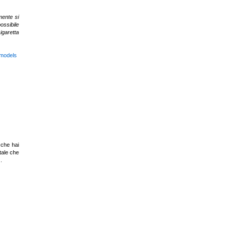
mente si
ossibile
igaretta
 che hai
tale che
.