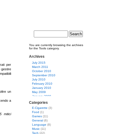
Search
You are currently browsing the archives
for the Tools category.
Archives
July 2015
zati per
March 2011
 gestire
October 2010
mpatibili
September 2010
July 2010
February 2010
January 2010
oltre un
May 2009
January 2009
scendo a
December 2008
Categories
April 2008
E-Cigarette
(3)
March 2008
Food
(1)
February 2008
 mitici
Games
(11)
January 2008
General
(6)
December 2007
Language
(8)
November 2007
Music
(11)
October 2007
Tech
(22)
August 2007