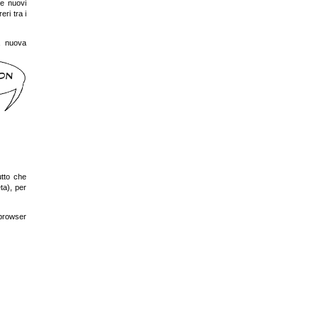
re nuovi
ri tra i
a nuova
utto che
ta), per
browser