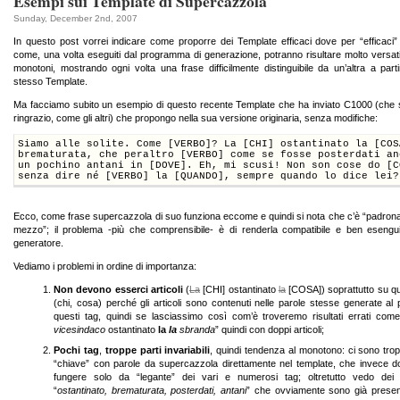
Esempi sui Template di Supercazzola
Sunday, December 2nd, 2007
In questo post vorrei indicare come proporre dei Template efficaci dove per “efficaci”
come, una volta eseguiti dal programma di generazione, potranno risultare molto versati
monotoni, mostrando ogni volta una frase difficilmente distinguibile da un’altra a parti
stesso Template.
Ma facciamo subito un esempio di questo recente Template che ha inviato C1000 (che 
ringrazio, come gli altri) che propongo nella sua versione originaria, senza modifiche:
Siamo alle solite. Come [VERBO]? La [CHI] ostantinato la [COS
brematurata, che peraltro [VERBO] come se fosse posterdati an
un pochino antani in [DOVE]. Eh, mi scusi! Non son cose do [C
senza dire né [VERBO] la [QUANDO], sempre quando lo dice lei?
Ecco, come frase supercazzola di suo funziona eccome e quindi si nota che c’è “padron
mezzo”; il problema -più che comprensibile- è di renderla compatibile e ben esengui
generatore.
Vediamo i problemi in ordine di importanza:
Non devono esserci articoli
(
La
[CHI] ostantinato
la
[COSA]) soprattutto su qu
(chi, cosa) perché gli articoli sono contenuti nelle parole stesse generate al 
questi tag, quindi se lasciassimo così com’è troveremo risultati errati come
vicesindaco
ostantinato
la
la
sbranda
” quindi con doppi articoli;
Pochi tag
,
troppe parti invariabili
, quindi tendenza al monotono: ci sono trop
“chiave” con parole da supercazzola direttamente nel template, che invece 
fungere solo da “legante” dei vari e numerosi tag; oltretutto vedo dei c
“
ostantinato, brematurata, posterdati, antani
” che ovviamente sono già present