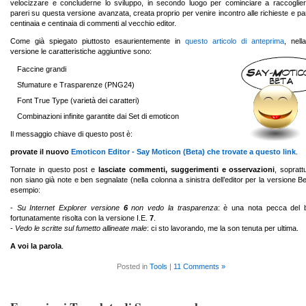
velocizzare e concluderne lo sviluppo, in secondo luogo per cominciare a raccoglie
pareri su questa versione avanzata, creata proprio per venire incontro alle richieste e pare
centinaia e centinaia di commenti al vecchio editor.
Come già spiegato piuttosto esaurientemente in
questo articolo di anteprima
, nell
versione le caratteristiche aggiuntive sono:
Faccine grandi
Sfumature e Trasparenze (PNG24)
Font True Type (varietà dei caratteri)
Combinazioni infinite garantite dai Set di emoticon
Il messaggio chiave di questo post è:
provate il nuovo
Emoticon Editor - Say Moticon (Beta) che trovate a questo link
.
Tornate in questo post e
lasciate commenti, suggerimenti e osservazioni
, sopratt
non siano già note e ben segnalate (nella colonna a sinistra dell’editor per la versione Be
esempio:
-
Su Internet Explorer versione
6
non vedo la trasparenza
: è una nota pecca del 
fortunatamente risolta con la versione I.E.
7
.
-
Vedo le scritte sul fumetto allineate male
: ci sto lavorando, me la son tenuta per ultima.
A voi la parola
.
Posted in
Tools
|
11 Comments »