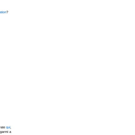
ation
?
ovate
qui
,
igarmi a