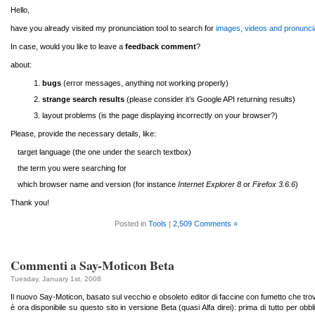
Hello,
have you already visited my pronunciation tool to search for
images, videos and pronunci
In case, would you like to leave a
feedback comment
?
about:
bugs
(error messages, anything not working properly)
strange search results
(please consider it’s Google API returning results)
layout problems (is the page displaying incorrectly on your browser?)
Please, provide the necessary details, like:
target language (the one under the search textbox)
the term you were searching for
which browser name and version (for instance
Internet Explorer 8
or
Firefox 3.6.6
)
Thank you!
Posted in
Tools
|
2,509 Comments »
Commenti a Say-Moticon Beta
Tuesday, January 1st, 2008
Il nuovo Say-Moticon, basato sul vecchio e obsoleto editor di faccine con fumetto che tr
è ora disponibile su questo sito in versione Beta (quasi Alfa direi): prima di tutto per obbl