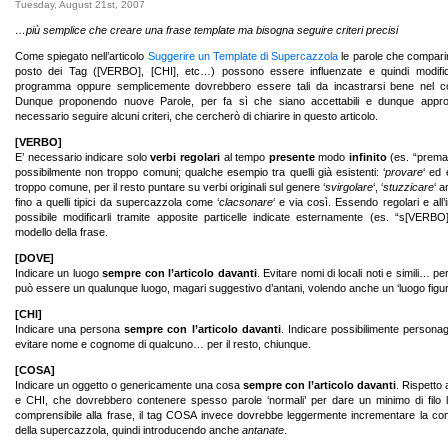
Tuesday, August 21st, 2007
…più semplice che creare una frase template ma bisogna seguire criteri precisi
Come spiegato nell’articolo
Suggerire un Template di Supercazzola
le parole che compari
posto dei Tag ([VERBO], [CHI], etc…) possono essere influenzate e quindi modific
programma oppure semplicemente dovrebbero essere tali da incastrarsi bene nel co
Dunque proponendo nuove Parole, per fa sì che siano accettabili e dunque appro
necessario seguire alcuni criteri, che cercherò di chiarire in questo articolo.
[VERBO]
E’ necessario indicare solo
verbi regolari
al tempo
presente
modo
infinito
(es. “prema
possibilmente non troppo comuni; qualche esempio tra quelli già esistenti: ‘
provare
‘ ed 
troppo comune, per il resto puntare su verbi originali sul genere ‘
svirgolare
‘, ‘
stuzzicare
‘ a
fino a quelli tipici da supercazzola come ‘
clacsonare
‘ e via così. Essendo regolari e all’i
possibile modificarli tramite apposite particelle indicate esternamente (es. “s[VERBO]
modello della frase.
[DOVE]
Indicare un luogo
sempre con l’articolo davanti
. Evitare nomi di locali noti e simili… per
può essere un qualunque luogo, magari suggestivo d’antani, volendo anche un ‘luogo figur
[CHI]
Indicare una persona
sempre con l’articolo davanti
. Indicare possibilimente personaggi
evitare nome e cognome di qualcuno… per il resto, chiunque.
[COSA]
Indicare un oggetto o genericamente una cosa
sempre con l’articolo davanti
. Rispett
e CHI, che dovrebbero contenere spesso parole ‘normali’ per dare un minimo di filo 
comprensibile alla frase, il tag COSA invece dovrebbe leggermente incrementare la co
della supercazzola, quindi introducendo anche
antanate
.