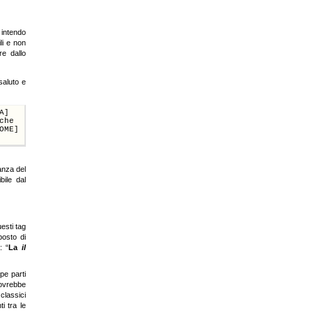
 intendo
li e non
re dallo
saluto e
A]
che
OME]
anza del
bile dal
esti tag
posto di
: “
La
il
pe parti
dovrebbe
lassici
i tra le