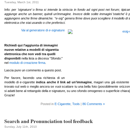
Tuesday, March 1st, 2011
Info:
per ’signature’ o firma si intende la striscia in fondo ad ogni post nei forum; tipica
aggiunge anche un banner, quindi un’immagine. Invece delle solite immagini ’statiche’ è p
aggiungere anche firme dinamiche. “e-sig” genera firme dove puoi scegliere il modello di s
elettronica che stai usando o che preferisci.
Vai al generatore di
e-sig
nature
Richiedi qui l’aggiunta di immagini
nuove relative a modelli di sigaretta
elettronica che non vedi
tra quelli
disponibili
nella lista a discesa “Sfondo:”
nel
modulo di creazione firma
.
Lascia pure un commento a questo post.
Per favore, facendo una richiesta di un
modello di e-cigarette
indica anche il link ad un’immagine
, magari una già esistente
trovato sul web o meglio ancora se vuoi scattare tu una bella foto (possibilmente orizzon
si adatti bene al rettangolo della e-signature, su uno sfondo omogeneo o superficie chiara)
Grazie!
Posted in
E-Cigarette
,
Tools
|
86 Comments »
Search and Pronunciation tool feedback
Sunday, July 11th, 2010