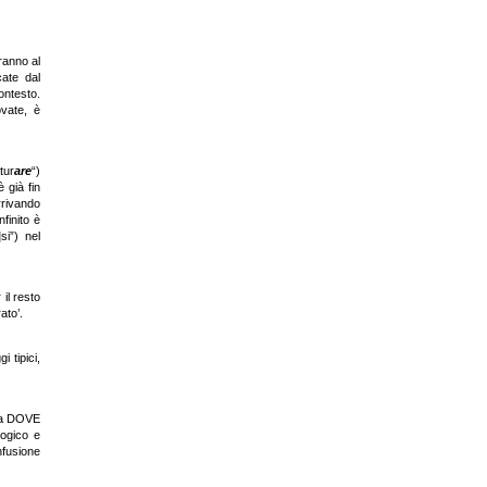
ranno al
ate dal
ntesto.
vate, è
tur
are
“)
è già fin
rrivando
nfinito è
si”) nel
 il resto
ato’.
 tipici,
o a DOVE
logico e
nfusione