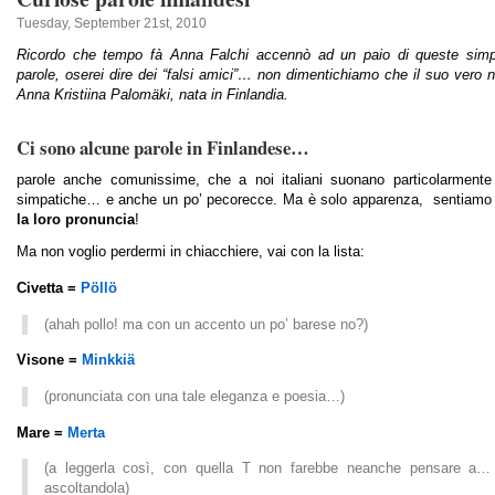
Tuesday, September 21st, 2010
Ricordo che tempo fà Anna Falchi accennò ad un paio di queste simp
parole, oserei dire dei “falsi amici”… non dimentichiamo che il suo vero
Anna Kristiina Palomäki, nata in Finlandia.
Ci sono alcune parole in Finlandese…
parole anche comunissime, che a noi italiani suonano particolarmente 
simpatiche… e anche un po’ pecorecce. Ma è solo apparenza, sentiamo
la loro pronuncia
!
Ma non voglio perdermi in chiacchiere, vai con la lista:
Civetta =
Pöllö
(ahah pollo! ma con un accento un po’ barese no?)
Visone =
Minkkiä
(pronunciata con una tale eleganza e poesia…)
Mare =
Merta
(a leggerla così, con quella T non farebbe neanche pensare a
ascoltandola)