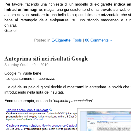
Per favore, facendo una richiesta di un modello di e-cigarette
indica an
link ad un’immagine
, magari una già esistente che hai trovato sul web o
ancora se vuoi scattare tu una bella foto (possibilmente orizzontale che si
bene al rettangolo della e-signature, su uno sfondo omogeneo o supe
chiara).
Grazie!
Posted in
E-Cigarette
,
Tools
|
86 Comments »
Anteprima siti nei risultati Google
Saturday, October 9th, 2010
Google mi vuole bene
…o quantomeno mi apprezza.
…e già da un paio di giorni decide di mostrarmi in anteprima la novità che
introducendo nella lista dei risultati.
Ecco un esempio, cercando “
capicola pronunciation
“: