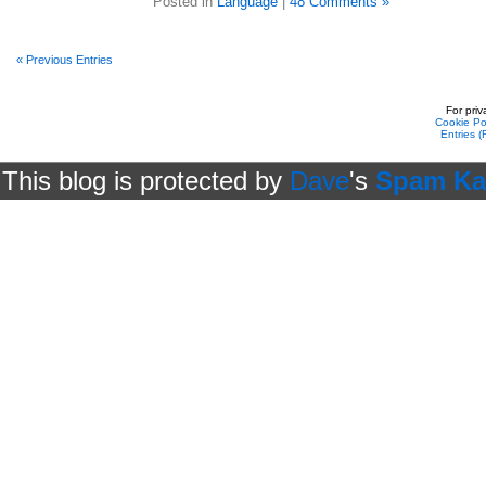
Posted in
Language
|
48 Comments »
« Previous Entries
For pri
Cookie Po
Entries 
This blog is protected by
Dave
's
Spam Ka