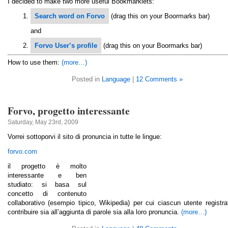
I decided to make two more useful Bookmarklets:
Search word on Forvo
(drag this on your Boormarks bar)
and
Forvo User’s profile
(drag this on your Boormarks bar)
How to use them:
(more…)
Posted in
Language
|
12 Comments »
Forvo, progetto interessante
Saturday, May 23rd, 2009
Vorrei sottoporvi il sito di pronuncia in tutte le lingue:
forvo.com
il progetto è molto
interessante e ben
studiato: si basa sul
concetto di contenuto
collaborativo (esempio tipico, Wikipedia) per cui ciascun utente registr
contribuire sia all’aggiunta di parole sia alla loro pronuncia.
(more…)