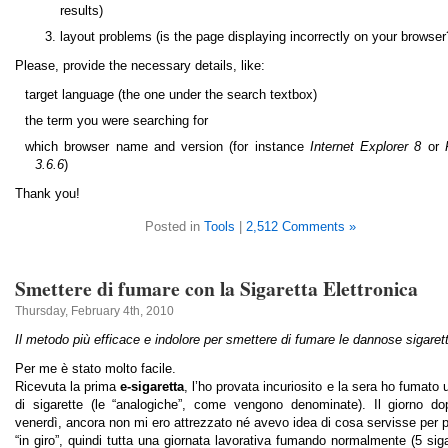
results)
layout problems (is the page displaying incorrectly on your browser
Please, provide the necessary details, like:
target language (the one under the search textbox)
the term you were searching for
which browser name and version (for instance
Internet Explorer 8
or
3.6.6
)
Thank you!
Posted in
Tools
|
2,512 Comments »
Smettere di fumare con la Sigaretta Elettronica
Thursday, February 4th, 2010
Il metodo più efficace e indolore per smettere di fumare le dannose sigaret
Per me è stato molto facile.
Ricevuta la prima
e-sigaretta
, l’ho provata incuriosito e la sera ho fumato 
di sigarette (le “analogiche”, come vengono denominate). Il giorno do
venerdì, ancora non mi ero attrezzato né avevo idea di cosa servisse per p
“in giro”, quindi tutta una giornata lavorativa fumando normalmente (5 siga