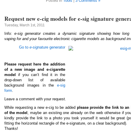
Posted in
Tools
|
3 Comments »
Request new e-cig models for e-sig signature gener
Tuesday, March 1st, 2011
Info:
e-sig generator creates a dynamic signature showing how long 
vaping for and your favourite electronic cigarette models as background i
Go to
e-sig
nature generator
Please request here the addition
of a new image and e-cigarette
model
if you can’t find it in the
drop-down list of available
background images in the
e-sig
form
.
Leave a comment with your request.
While requesting a new e-cig to be added
please provide the link to an
of the model
, maybe an existing one already on the web otherwise if yo
kindly provide the link to a photo you took yourself it would be great (p
fitting the horizontal rectangle of the e-signature, on a clear background).
Thanks!