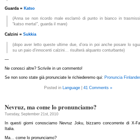
Guarda =
Katso
(Anna se non ricordo male esclamò di punto in bianco in trasmiss
“katso merta!”, guarda il mare)
Calzini =
Sukkia
(dopo aver letto queste ultime due, d’ora in poi anche posare lo sgu
su un paio d’innocenti calzini… risulterà alquanto conturbante)
—
Ne conosci altre? Scrivile in un commento!
Se non sono state già pronunciate le richiederemo qui:
Pronuncia Finlande
Posted in
Language
|
41 Comments »
Nevruz, ma come lo pronunciamo?
Tuesday, September 21st, 2010
In questi giorni conosciamo Nevruz Joku, bizzarro concorrente di X-Fa
Italia.
Ma… come lo pronunciamo?