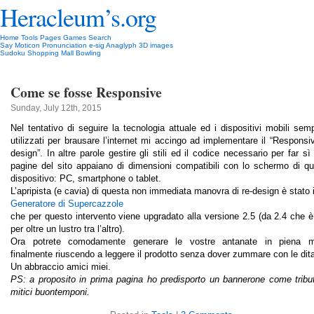
Heracleum’s.org
Home
Tools
Pages
Games
Search
Say Moticon
Pronunciation
e-sig
Anaglyph 3D images
Sudoku
Shopping Mall Bowling
Come se fosse Responsive
Sunday, July 12th, 2015
Nel tentativo di seguire la tecnologia attuale ed i dispositivi mobili sem
utilizzati per brausare l’internet mi accingo ad implementare il “Respons
design”. In altre parole gestire gli stili ed il codice necessario per far sì
pagine del sito appaiano di dimensioni compatibili con lo schermo di qu
dispositivo: PC, smartphone o tablet.
L’apripista (e cavia) di questa non immediata manovra di re-design è stato i
Generatore di Supercazzole
che per questo intervento viene upgradato alla versione 2.5 (da 2.4 che è
per oltre un lustro tra l’altro).
Ora potrete comodamente generare le vostre antanate in piena mo
finalmente riuscendo a leggere il prodotto senza dover zummare con le dit
Un abbraccio amici miei.
PS: a proposito in prima pagina ho predisporto un bannerone come tribu
mitici buontemponi.