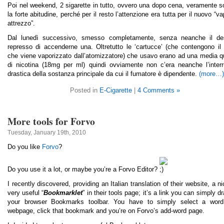
Poi nel weekend, 2 sigarette in tutto, ovvero una dopo cena, veramente s
la forte abitudine, perché per il resto l’attenzione era tutta per il nuovo “v
attrezzo”.
Dal lunedì successivo, smesso completamente, senza neanche il des
represso di accenderne una. Oltretutto le ‘cartucce’ (che contengono il 
che viene vaporizzato dall’atomizzatore) che usavo erano ad una media q
di nicotina (18mg per ml) quindi ovviamente non c’era neanche l’interr
drastica della sostanza principale da cui il fumatore è dipendente.
(more…)
Posted in
E-Cigarette
|
4 Comments »
More tools for Forvo
Tuesday, January 19th, 2010
Do you like
Forvo
?
Do you use it a lot, or maybe you’re a Forvo Editor?
I recently discovered, providing an Italian translation of their website, a n
very useful “
Bookmarklet
” in their tools page; it’s a link you can simply dr
your browser Bookmarks toolbar. You have to simply select a wor
webpage, click that bookmark and you’re on Forvo’s add-word page.