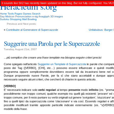
Heracleum’s.org
It sounds like SK2 has recently been updated on this blog. But not fully configured. You MU
Home
Tools
Pages
Games
Search
Say Moticon
Pronunciation
e-sig
Anaglyph 3D images
Sudoku
Shopping Mall Bowling
Previous and Next posts:
«
Contribuire al Generatore di Supercazzole
Unfabulous: Burger 
Suggerire una Parola per le Supercazzole
Tuesday, August 21st, 2007
…più semplice che creare una frase template ma bisogna seguire criteri precisi
Come spiegato nell’articolo
Suggerire un Template di Supercazzola
le parole che compari
posto dei Tag ([VERBO], [CHI], etc…) possono essere influenzate e quindi modific
programma oppure semplicemente dovrebbero essere tali da incastrarsi bene nel co
Dunque proponendo nuove Parole, per fa sì che siano accettabili e dunque appro
necessario seguire alcuni criteri, che cercherò di chiarire in questo articolo.
[VERBO]
E’ necessario indicare solo
verbi regolari
al tempo
presente
modo
infinito
(es. “prema
possibilmente non troppo comuni; qualche esempio tra quelli già esistenti: ‘
provare
‘ ed 
troppo comune, per il resto puntare su verbi originali sul genere ‘
svirgolare
‘, ‘
stuzzicare
‘ a
fino a quelli tipici da supercazzola come ‘
clacsonare
‘ e via così. Essendo regolari e all’i
possibile modificarli tramite apposite particelle indicate esternamente (es. “s[VERBO]
modello della frase.