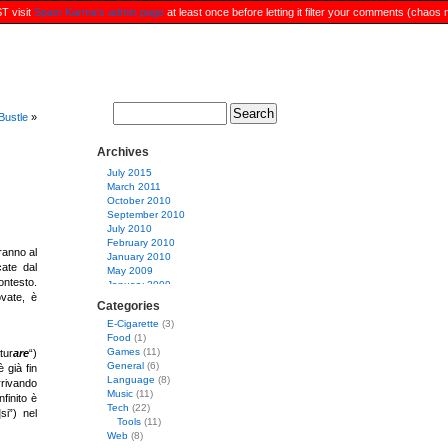
ST visit
Spam Karma's admin page
at least once before letting it filter your comments (chao
Search
Bustle
»
Archives
July 2015
March 2011
October 2010
September 2010
July 2010
February 2010
ranno al
January 2010
ate dal
May 2009
ntesto.
January 2009
vate, è
December 2008
Categories
April 2008
E-Cigarette
(3)
March 2008
Food
(1)
February 2008
Games
(11)
tur
are
“)
January 2008
General
(6)
è già fin
December 2007
Language
(8)
rrivando
November 2007
Music
(11)
October 2007
nfinito è
Tech
(22)
August 2007
si”) nel
Tools
(11)
July 2007
Web
(8)
June 2007