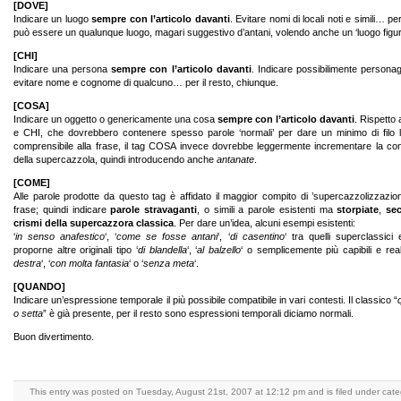
[DOVE]
Indicare un luogo
sempre con l’articolo davanti
. Evitare nomi di locali noti e simili… per
può essere un qualunque luogo, magari suggestivo d’antani, volendo anche un ‘luogo figur
[CHI]
Indicare una persona
sempre con l’articolo davanti
. Indicare possibilimente personaggi
evitare nome e cognome di qualcuno… per il resto, chiunque.
[COSA]
Indicare un oggetto o genericamente una cosa
sempre con l’articolo davanti
. Rispett
e CHI, che dovrebbero contenere spesso parole ‘normali’ per dare un minimo di filo 
comprensibile alla frase, il tag COSA invece dovrebbe leggermente incrementare la co
della supercazzola, quindi introducendo anche
antanate
.
[COME]
Alle parole prodotte da questo tag è affidato il maggior compito di ’supercazzolizzazion
frase; quindi indicare
parole stravaganti
, o simili a parole esistenti ma
storpiate
,
se
crismi della supercazzora classica
. Per dare un’idea, alcuni esempi esistenti:
‘
in senso anafestico
‘, ‘
come se fosse antani
‘, ‘
di casentino
‘ tra quelli superclassici 
proporne altre originali tipo ‘
di blandella
‘, ‘
al balzello
‘ o semplicemente più capibili e reali
destra
‘, ‘
con molta fantasia
‘ o ‘
senza meta
‘.
[QUANDO]
Indicare un’espressione temporale il più possibile compatibile in vari contesti. Il classico “
o setta
” è già presente, per il resto sono espressioni temporali diciamo normali.
Buon divertimento.
This entry was posted on Tuesday, August 21st, 2007 at 12:12 pm and is filed under cate