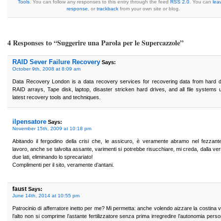
Tools
. You can follow any responses to this entry through the feed
RSS 2.0
. You can
lea
response
, or
trackback
from your own site or blog.
4 Responses to “Suggerire una Parola per le Supercazzole”
RAID Sever Failure Recovery
Says:
October 9th, 2008 at 8:09 am
Data Recovery London is a data recovery services for recovering data from hard d
RAID arrays, Tape disk, laptop, disaster stricken hard drives, and all file systems 
latest recovery tools and techniques.
ilpensatore
Says:
November 15th, 2009 at 10:18 pm
Abitando il fergodino della crisi che, le assicuro, è veramente abramo nel fezzant
lavoro, anche se talvolta assante, varimenti si potrebbe risucchiare, mi creda, dalla ver
due lati, eliminando lo sprecariato!
Complimenti per il sito, veramente d’antani.
faust
Says:
June 14th, 2014 at 10:55 pm
Patrocinio di afferratore inetto per me? Mi permetta: anche volendo aizzare la costina 
l’alto non si comprime l’astante fertilizzatore senza prima irregredire l’autonomia perso