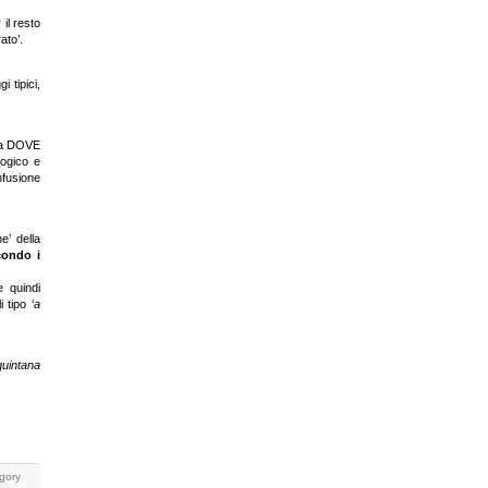
April 2007
March 2007
 il resto
February 2007
ato’.
January 2007
 tipici,
o a DOVE
logico e
nfusione
e’ della
condo i
e quindi
 tipo ‘
a
quintana
gory