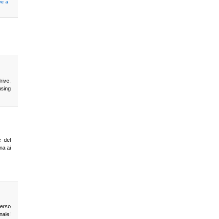
ve a
rive,
using
e del
na ai
verso
nale!