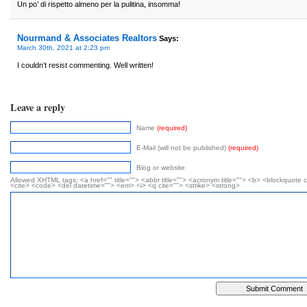
Un po’ di rispetto almeno per la pulitina, insomma!
Nourmand & Associates Realtors
Says:
March 30th, 2021 at 2:23 pm
I couldn’t resist commenting. Well written!
Leave a reply
Name
(required)
E-Mail (will not be published)
(required)
Blog or website
Allowed XHTML tags: <a href="" title=""> <abbr title=""> <acronym title=""> <b> <blockquote c
<cite> <code> <del datetime=""> <em> <i> <q cite=""> <strike> <strong>