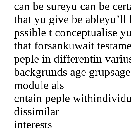
can be sureyu can be certa
that yu give be ableyu’ll b
pssible t conceptualise y
that forsankuwait testame
peple in differentin vari
backgrunds age grupsage 
module als
cntain peple withindivid
dissimilar
interests