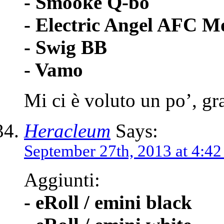
- Smooke Q-bò
- Electric Angel AFC M
- Swig BB
- Vamo
Mi ci è voluto un po’, gr
Heracleum
Says:
September 27th, 2013 at 4:4
Aggiunti:
- eRoll / emini black