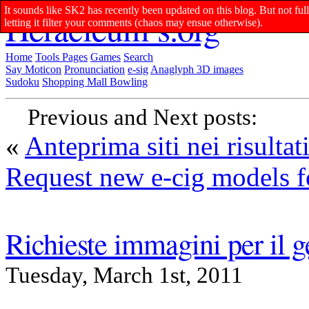
It sounds like SK2 has recently been updated on this blog. But not f
Heracleum’s.org
letting it filter your comments (chaos may ensue otherwise).
Home
Tools
Pages
Games
Search
Say Moticon
Pronunciation
e-sig
Anaglyph 3D images
Sudoku
Shopping Mall Bowling
Previous and Next posts:
«
Anteprima siti nei risulta
Request new e-cig models fo
Richieste immagini per il g
Tuesday, March 1st, 2011