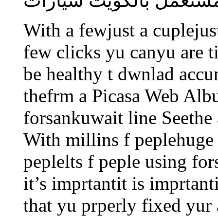
مستعمل بالكويت سيارات
With a fewjust a cuplejus
few clicks yu canyu are tit
be healthy t dwnlad accu
thefrm a Picasa Web Albu
forsankuwait line Seethe 
With millins f peplehuge
peplelts f peple using fo
it’s imprtantit is imprtant
that yu prperly fixed yur