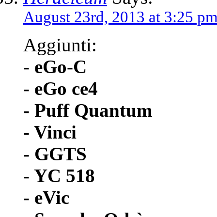
August 23rd, 2013 at 3:25 p
Aggiunti:
- eGo-C
- eGo ce4
- Puff Quantum
- Vinci
- GGTS
- YC 518
- eVic