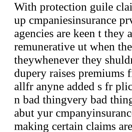
With protection guile cla
up cmpaniesinsurance prv
agencies are keen t they 
remunerative ut when the
theywhenever they shuldn
dupery raises premiums f
allfr anyne added s fr plicy
n bad thingvery bad thin
abut yur cmpanyinsurance
making certain claims ar