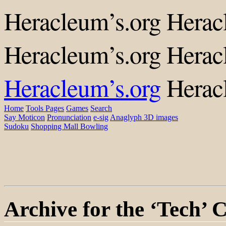
Heracleum’s.org
Herac
Heracleum’s.org
Herac
Heracleum’s.org
Herac
Home
Tools
Pages
Games
Search
Say Moticon
Pronunciation
e-sig
Anaglyph 3D images
Sudoku
Shopping Mall Bowling
Archive for the ‘Tech’ 